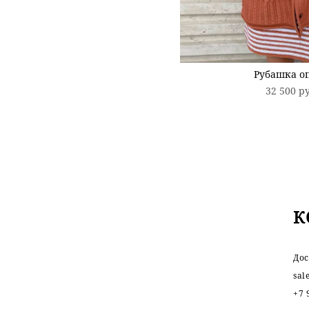
Рубашка оп
32 500 p
К
Дос
sal
+7 