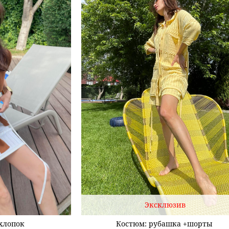
Эксклюзив
хлопок
Костюм: рубашка +шорты