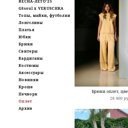
ВЕСНА-ЛЕТО'25
GSsoul x VERUSCHKA
Топы, майки, футболки
Лонгсливы
Платья
Юбки
Брюки
Свитеры
Кардиганы
Костюмы
Аксессуары
Новинки
Кроше
Брюки оплет, цв
Печворк
28 400 p
Оплет
Архив