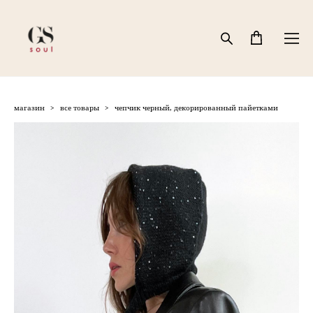
магазин
>
все товары
>
чепчик черный, декорированный пайетками