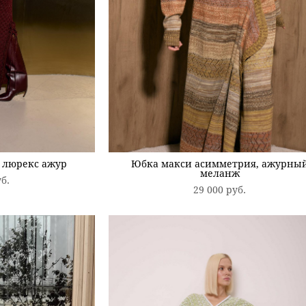
 люрекс ажур
Юбка макси асимметрия, ажурны
меланж
уб.
29 000 pуб.