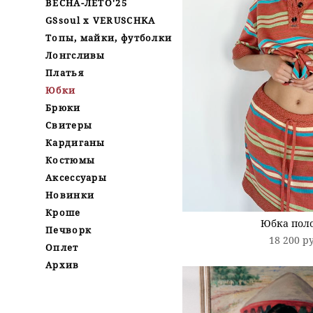
ВЕСНА-ЛЕТО'25
GSsoul x VERUSCHKA
Топы, майки, футболки
Лонгсливы
Платья
Юбки
Брюки
Свитеры
Кардиганы
Костюмы
Аксессуары
Новинки
Кроше
Юбка пол
Печворк
18 200 p
Оплет
Архив