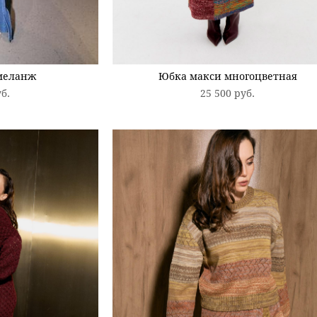
меланж
Юбка макси многоцветная
уб.
25 500 pуб.