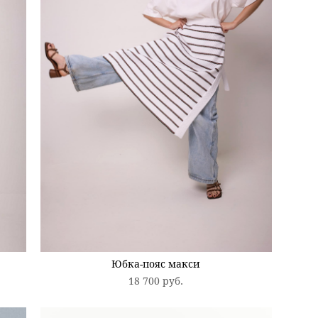
Юбка-пояс макси
18 700 pуб.