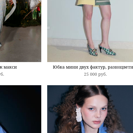
ж макси
Юбка мини двух фактур, разноцвет
уб.
25 000 pуб.