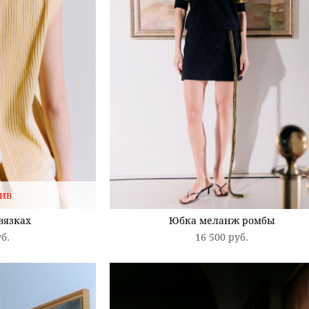
ив
вязках
Юбка меланж ромбы
уб.
16 500 pуб.