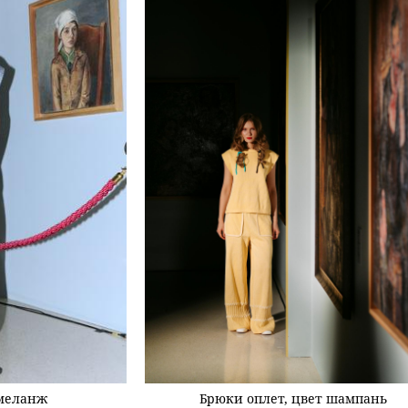
меланж
Брюки оплет, цвет шампань