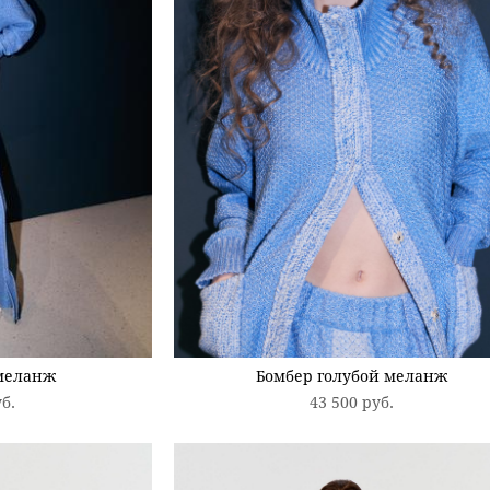
меланж
Бомбер голубой меланж
уб.
43 500 pуб.