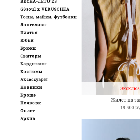
ВЕСНА-ЛЕТО'25
GSsoul x VERUSCHKA
Топы, майки, футболки
Лонгсливы
Платья
Юбки
Брюки
Свитеры
Кардиганы
Костюмы
Аксессуары
Новинки
Эксклюз
Кроше
Жилет на за
Печворк
19 500 p
Оплет
Архив