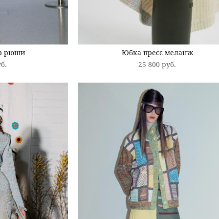
р рюши
Юбка пресс меланж
уб.
25 800 pуб.