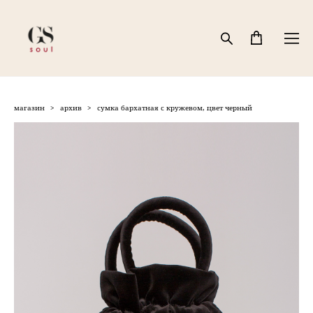
магазин
>
архив
>
сумка бархатная с кружевом, цвет черный