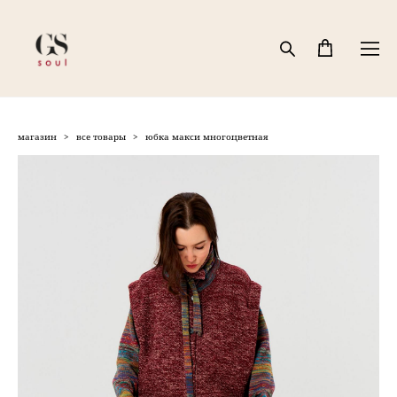
магазин
>
все товары
>
юбка макси многоцветная