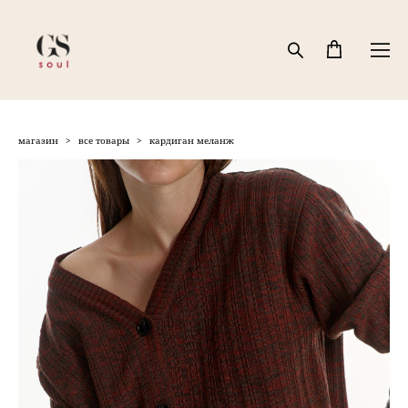
магазин
>
все товары
>
кардиган меланж